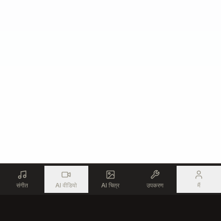
संगीत
AI वीडियो
AI चित्र
उपकरण
मैं