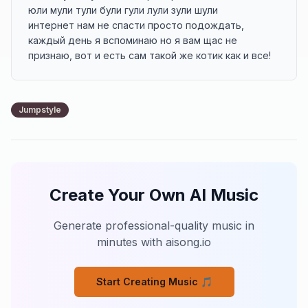
юли мули тули були гули лули зули шули

интернет нам не спасти просто подождать, 

каждый день я вспоминаю но я вам щас не 
признаю, вот и есть сам такой же котик как и все!
Jumpstyle
Create Your Own AI Music
Generate professional-quality music in
minutes with aisong.io
Start Creating Music 🎵