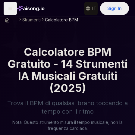
aisong.io
IT
Sign In
Strumenti
Calcolatore BPM
Calcolatore BPM
Gratuito - 14 Strumenti
IA Musicali Gratuiti
(2025)
Trova il BPM di qualsiasi brano toccando a
tempo con il ritmo
Nota: Questo strumento misura il tempo musicale, non la
frequenza cardiaca.