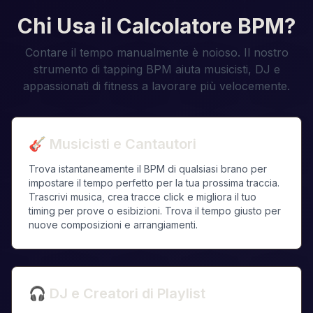
Chi Usa il Calcolatore BPM?
Contare il tempo manualmente è noioso. Il nostro
strumento di tapping BPM aiuta musicisti, DJ e
appassionati di fitness a lavorare più velocemente.
🎸
Musicisti e Cantautori
Trova istantaneamente il BPM di qualsiasi brano per
impostare il tempo perfetto per la tua prossima traccia.
Trascrivi musica, crea tracce click e migliora il tuo
timing per prove o esibizioni. Trova il tempo giusto per
nuove composizioni e arrangiamenti.
🎧
DJ e Creatori di Playlist