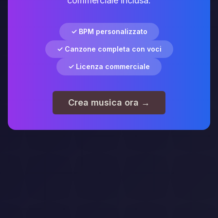
commerciale inclusa.
✓ BPM personalizzato
✓ Canzone completa con voci
✓ Licenza commerciale
Crea musica ora →