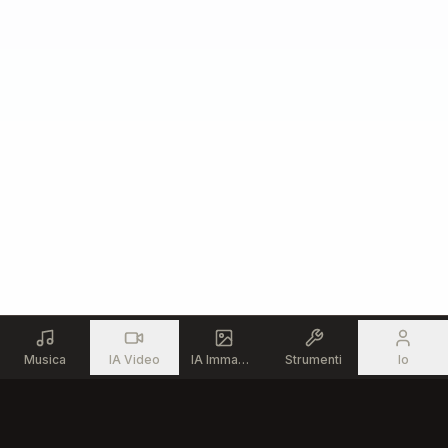
Musica
IA Video
IA Immagine
Strumenti
Io