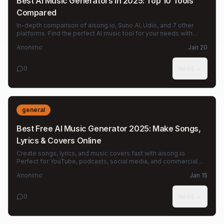
Best AI Music Generators in 2025: Top 10 Tools
Compared
In-depth comparison of aisong.io, Suno AI, Udio, and 7 other
platforms. Find the perfect AI music tool for your needs with
detailed feature analysis.
Anonimo
Jan 20
0
Read →
general
Best Free AI Music Generator 2025: Make Songs,
Lyrics & Covers Online
Create songs, lyrics, and music covers fast with aisong.io.
Perfect for YouTube, podcasts, social media, and commercial
projects.
Anonimo
Jan 15
0
Read →