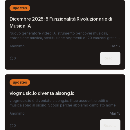
updates
Dicembre 2025: 5 Funzionalità Rivoluzionarie di
Musica IA
Nuovo generatore video IA, strumento per cover musicali,
estensione musica, sostituzione segmenti e 120 canzoni gratis al
mese. Scopri le nuove funzionalità su aisong.io.
Anonimo
Dec 2
0
Read →
updates
vlogmusic.io diventa aisong.io
vlogmusic.io è diventato aisong.io. Il tuo account, crediti e
musica sono al sicuro. Scopri perché abbiamo cambiato nome.
Anonimo
Mar 15
0
Read →