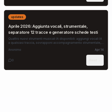
updates
Aprile 2026: Aggiunta vocali, strumentale,
separatore 12 tracce e generatore schede testi
Quattro nuovi strumenti musicali IA disponibili: aggiungi vocali IA
a qualsiasi traccia, sovrapponi accompagnamento strumentale,
separa brani in fino a 12 tracce e crea video testi per TikTok.
Anonimo
Apr 14
0
Read →