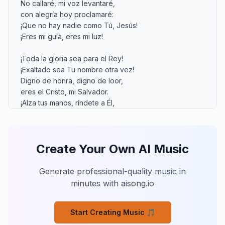
No callaré, mi voz levantaré,

con alegría hoy proclamaré:

¡Que no hay nadie como Tú, Jesús!

¡Eres mi guía, eres mi luz!

¡Toda la gloria sea para el Rey!

¡Exaltado sea Tu nombre otra vez!

Digno de honra, digno de loor,

eres el Cristo, mi Salvador.

¡Alza tus manos, ríndete a Él,

porque el Señor es por siempre fiel!

¡Te exaltamos, Jesús!

Create Your Own AI Music
Tu trono es firme, no se moverá,

Tu reino de justicia nunca pasará.

Ante Tu nombre toda rodilla se doblará,

Generate professional-quality music in
y toda lengua Tu señorío confesará.

minutes with aisong.io
Eres el Alfa, el Omega, el Final,

Tu amor por siempre es incondicional.

Start Creating Music 🎵
No callaré, mi voz levantaré,
