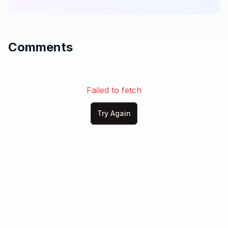
con alegría hoy proclamaré:

¡Que no hay nadie como Tú, Jesús!

¡Eres mi guía, eres mi luz!

Comments
¡Toda la gloria sea para el Rey!

¡Exaltado sea Tu nombre otra vez!

Digno de honra, digno de loor,

eres el Cristo, mi Salvador.

Failed to fetch
¡Alza tus manos, ríndete a Él,

porque el Señor es por siempre fiel!

Try Again
¡Te exaltamos, Jesús!

¡Santo, Santo, eres Señor!

¡Digno, Digno, mi Redentor!

El León de Judá, el Gran Yo Soy,

a Tus pies, mi Cristo, hoy me doy.

¡Santo, Santo, eres Señor!

¡Digno, Digno, mi Redentor!
