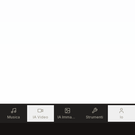
¡Toda la gloria sea para el Rey!

¡Exaltado sea Tu nombre otra vez!

Digno de honra, digno de loor,

eres el Cristo, mi Salvador.

¡Alza tus manos, ríndete a Él,

porque el Señor es por siempre fiel!

Solo a Ti, mi Rey...

Toda la gloria, Jesús.

Por siempre Amén.
Musica
IA Video
IA Immagine
Strumenti
Io