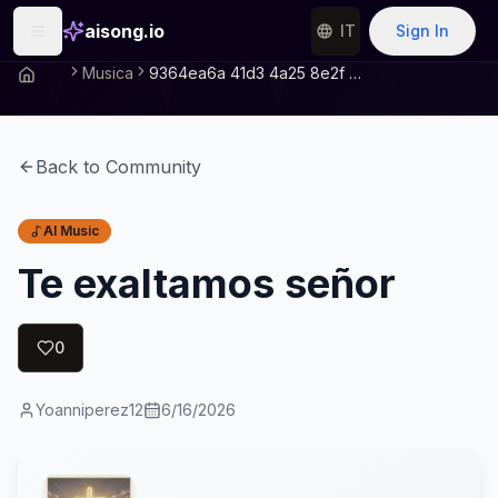
aisong.io
IT
Sign In
Musica
9364ea6a 41d3 4a25 8e2f C8a3be8c9981
Back to Community
AI Music
Te exaltamos señor
0
Yoanniperez12
6/16/2026