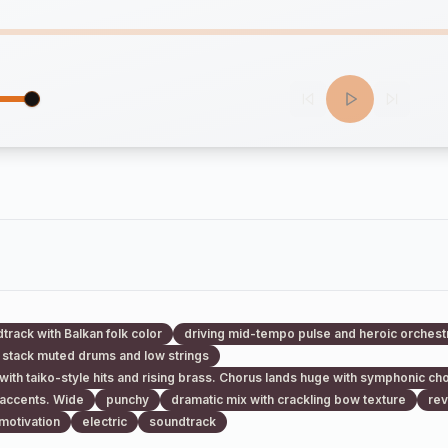
track with Balkan folk color
driving mid-tempo pulse and heroic orchestral 
 stack muted drums and low strings
 with taiko-style hits and rising brass. Chorus lands huge with symphonic cho
 accents. Wide
punchy
dramatic mix with crackling bow texture
rev
motivation
electric
soundtrack