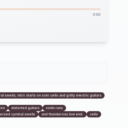
0:00
swells; intro starts on solo cello and gritty electric guitars
irs
distorted guitars
violin runs
ersed cymbal swells
and thunderous low end.
cello