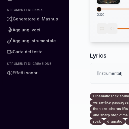
STRUMENTI DI REMIX
0:00
Generatore di Mashup
Aggiungi voci
Aggiungi strumentale
Carta del testo
Lyrics
STRUMENTI DI CREAZIONE
Effetti sonori
[Instrumental]
Cinematic rock sound
verse-like passages
then pre-chorus lifts
and sharp stop-time
rock
dramatic