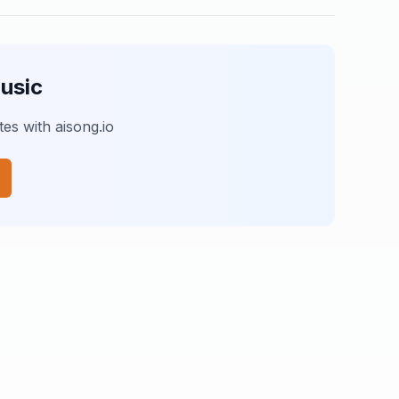
usic
es with aisong.io