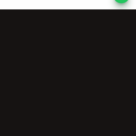
Risorse
Azienda
Strumenti Musicali
Chi Siamo
Gratuiti
Prezzi
Community
Licenza
Commerciale
mativa sulla Privacy
Termini di Servizio