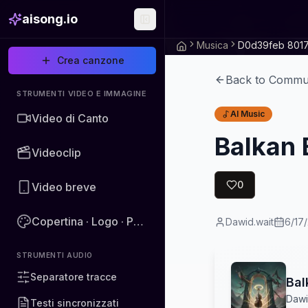
aisong.io
Musica
Crea canzone
Back to Commu
STRUMENTI VIDEO E IMMAGINE
AI Music
Video di Canto
Balkan 
Videoclip
0
Video breve
Copertina · Logo · Poster · Immagine
Dawid.wait
6/17
STRUMENTI AUDIO
Separatore tracce
Bal
Dawi
Testi sincronizzati