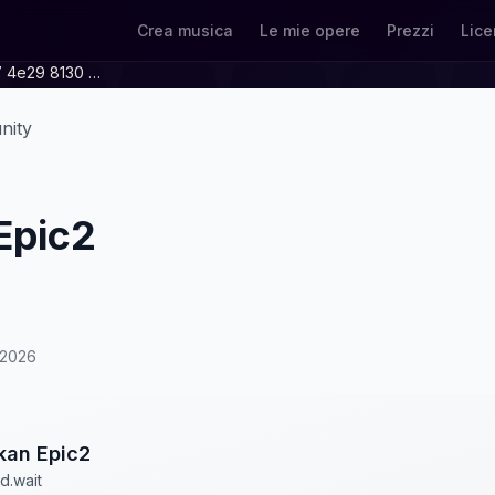
Crea musica
Le mie opere
Prezzi
Lice
D0d39feb 8017 4e29 8130 2394345faedd
nity
Epic2
/2026
kan Epic2
d.wait