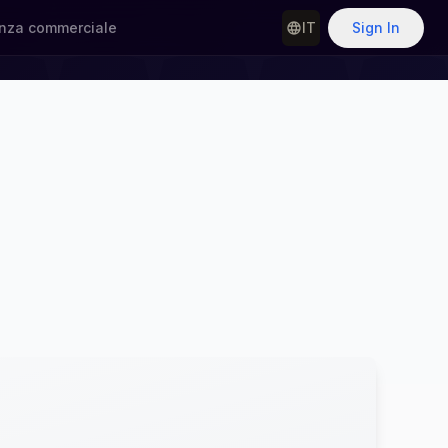
nza commerciale
IT
Sign In