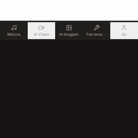
Música
IA Vídeo
IA Imagem
Ferramentas
Eu
Produto
Recursos
Gerador de Música IA
Ferramentas Musicais
Editor de Músicas IA
Comunidade
Texto para Música
Criador de Música IA