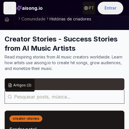
aisong.io
PT
Entrar
Comunidade
Histórias de criadores
Creator Stories - Success Stories
from AI Music Artists
Read inspiring stories from AI music creators worldwide. Learn
how artists use aisong.io to create hit songs, grow audiences,
and monetize their music.
Artigos
(
2
)
creator-stories