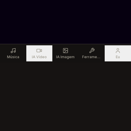
Música
IA Vídeo
IA Imagem
Ferramentas
Eu
Produto
Recursos
Gerador de Música IA
Ferramentas Musicais