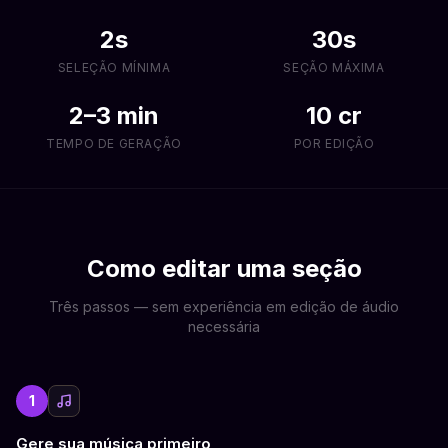
2s
30s
SELEÇÃO MÍNIMA
SEÇÃO MÁXIMA
2–3 min
10 cr
TEMPO DE GERAÇÃO
POR EDIÇÃO
Como editar uma seção
Três passos — sem experiência em edição de áudio
necessária
1
Gere sua música primeiro