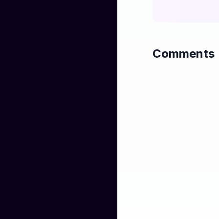
Ora è il mio scudo
Non c’è più pietà 
Sono regina ora,
Comments
Ogni lacrima vers
Ho imparato a tras
Tu pensavi fossi 
Ma la regina che 
[Pre-Chorus]

Non sarò più prig
Il fuoco dentro m
La rabbia è la lu
Una vendetta dol
[Chorus]

Fiamme d'amore 
Il gelo del tuo a
La forza che ho t