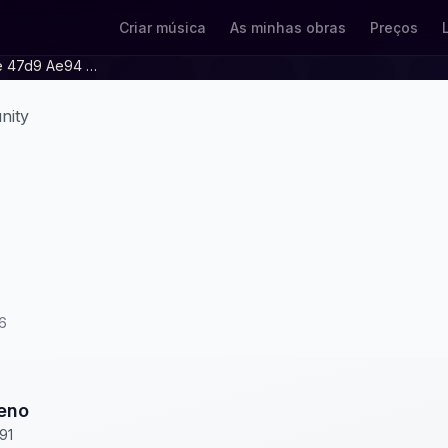
Criar música
As minhas obras
Preços
57753fe9 970e 47d9 Ae94 4aa233b5405e
nity
6
eno
91