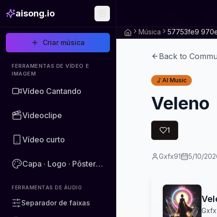
aisong.io
Música
Criar música
Back to Commu
FERRAMENTAS DE VÍDEO E
IMAGEM
AI Music
Vídeo Cantando
Veleno
Videoclipe
1
Vídeo curto
Gxfx91
5/10/202
Capa · Logo · Pôster · Imagem
FERRAMENTAS DE ÁUDIO
Vel
Separador de faixas
Gxfx