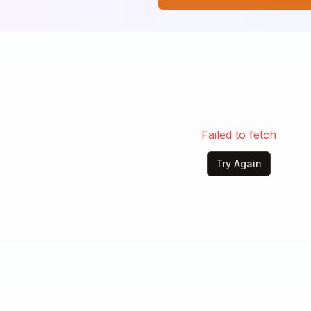
, il mio potere ritrovato,

per chi ferisce il cuore,

 padrona del dolore.

ata è diventata un'arma letale,

formare il mio pianto in un urlo fatale.

solo una vittima da calpestare,

hai tradito non smette di lottare.

Failed to fetch
Try Again
ioniera del passato,

e brucia affamato.

ce che mi guida ora,

ce, la mia nuova aurora.

spezzato bruciano in me,

ddio non fermerà

rovato nella mia verità.
