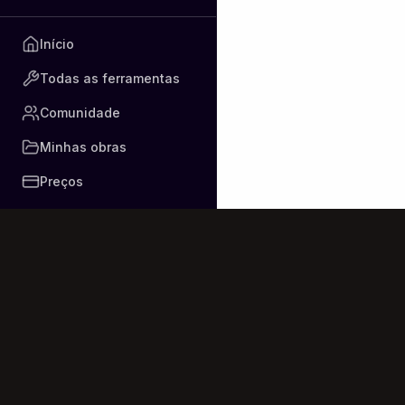
Veleno dolce sco
Ti guardo cadere
Início
Non sei più il mio 
Todas as ferramentas
[Solo Instrumenta
Comunidade
[Verse 3]

Minhas obras
Ho raccolto i coc
Ora risplendo più
Preços
Il dolore ha un gu
amaro e dolce al
E io sono pronta 
Non c'è pietà ne
Il passato è solo 
[Bridge]

Non temere il mio
Dalle ferite nas
Brucerò ogni rico