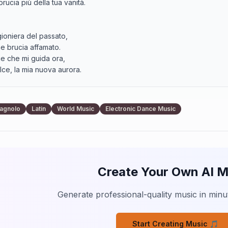
rucia più della tua vanità.

ioniera del passato,

e brucia affamato.

ce che mi guida ora,

ce, la mia nuova aurora.

spezzato bruciano in me,

pagnolo
Latin
World Music
Electronic Dance Music
ddio non fermerà

rovato nella mia verità.

rre nelle mie vene,

, sento il mio dolore che si spegne,

Create Your Own AI M
re.

l music]

Generate professional-quality music in minut
Start Creating Music 🎵
e mi hai lasciato
