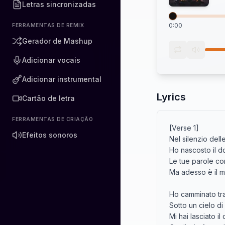
Letras sincronizadas
0:00
FERRAMENTAS DE REMIX
Gerador de Mashup
Adicionar vocais
Adicionar instrumental
Lyrics
Cartão de letra
FERRAMENTAS DE CRIAÇÃO
[Verse 1]

Efeitos sonoros
Nel silenzio delle
Ho nascosto il d
Le tue parole co
Ma adesso è il mi
Ho camminato tra i
Sotto un cielo di 
Mi hai lasciato il