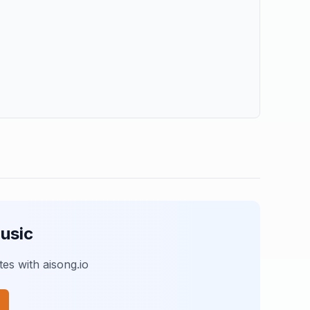
usic
es with aisong.io