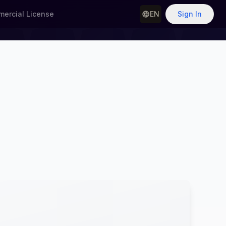
ercial License
EN
Sign In