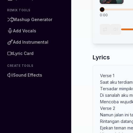
REMIX TOOLS
0:00
Mashup Generator
Add Vocals
Add Instrumental
Lyric Card
Lyrics
CREATE TOOLS
Sound Effects
Verse 1

Saat aku terdiam
Tersadar mimpiku
Di sanalah aku m
Mencoba wujudk
Verse 2

Namun jalan ini t
Rintangan datang 
Ejekan teman me