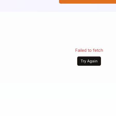
asil berdiri

tanya caranya padaku

an berkata pelan

jatuh, dan tak berhenti berjalan
Failed to fetch
Try Again