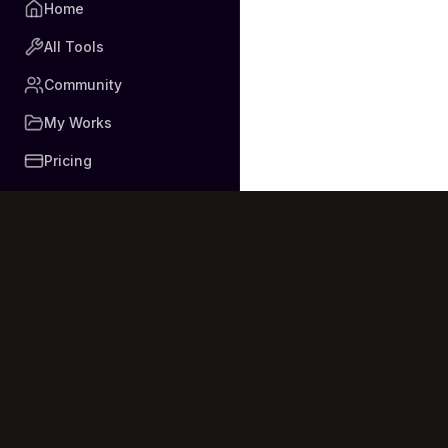
Home
All Tools
Community
My Works
Pricing
Generate profes
technology for e