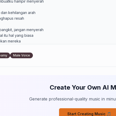
mbuatku hampir menyerah

 dan kehilangan arah

ghapus resah

 bangkit, jangan menyerah

 itu hal yang biasa

ekan mereka

kamu bisa

semua kegagalan

eamy
Male Voice
h kekuatan”

nyadarkanku

s maju tak ragu

alau sakit terasa

Create Your Own AI M
erlalu berharga

masih ada luka

Generate professional-quality music in minut
 selalu kujaga

ku belajar

Start Creating Music 🎵
kah, menatap masa depan
