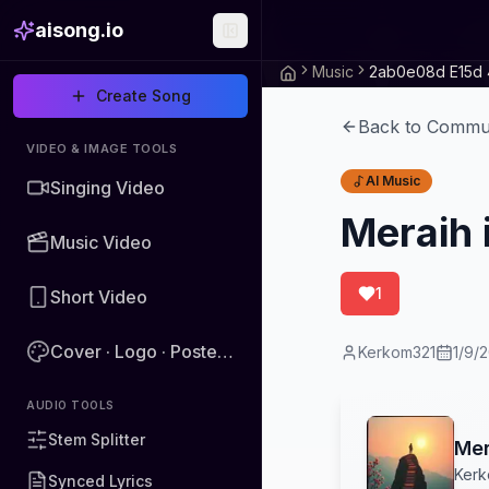
aisong.io
Music
Create Song
Back to Commu
VIDEO & IMAGE TOOLS
AI Music
Singing Video
Meraih 
Music Video
1
Short Video
Cover · Logo · Poster · Image
Kerkom321
1/9/
AUDIO TOOLS
Stem Splitter
Mer
Kerk
Synced Lyrics