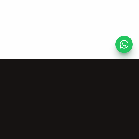
AI Tools
Company
Vocal Remover
About Us
Stem Splitter
Pricing
MIDI Generator
Commercial License
All Music Tools