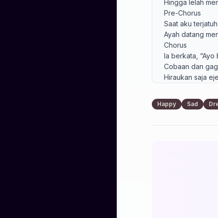
Hingga lelah me
Pre-Chorus

Saat aku terjatuh
Ayah datang men
Chorus

Ia berkata, “Ayo
Cobaan dan gagal
Hiraukan saja ej
Buktikan bahwa 
Belajarlah dari 
Happy
Sad
Dr
Karena di sanala
Verse 3

Kata-katanya me
Aku bangkit, teru
Pantang mundur w
Karena mimpiku t
Bridge

Masih ada jatuh, 
Namun nasihatnya
Dari kegagalan a
Menguatkan lang