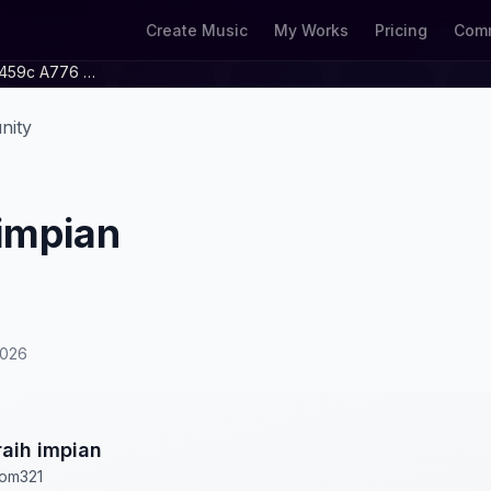
Create Music
My Works
Pricing
Comm
2ab0e08d E15d 459c A776 Fff40ff4b235
nity
impian
2026
aih impian
om321