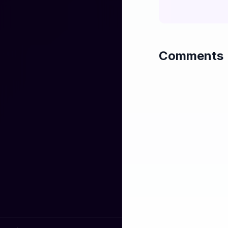
Outro

Kini saat aku berh
Banyak yang ber
Aku tersenyum d
Comments
Aku belajar dari 