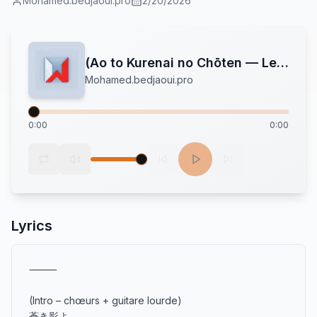
Mohamed.bedjaoui.pro
2/20/2026
(Ao to Kurenai no Chōten — Le Sommet Bleu et Rouge)
Mohamed.bedjaoui.pro
0:00
0:00
Lyrics
⸻

(Intro – chœurs + guitare lourde)

蒼き影よ…
