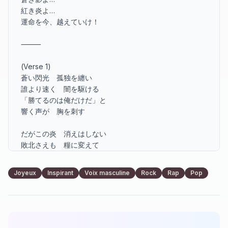
紅き炎よ…

運命を今、越えていけ！

⸻

(Verse 1)

蒼い閃光　孤独を纏い

誰より速く　闇を駆ける

「勝てるのは俺だけだ」と

響く声が　胸を刺す

だがこの炎　消えはしない

敗北さえも　糧に変えて

何度折れても　立ち上がる

その背中を　追い続けた

Joyeux
Inspirant
Voix masculine
Rock
Rap
Pop
⸻

(Pre-Chorus – tension extrême)

追いつけない影だとしても
