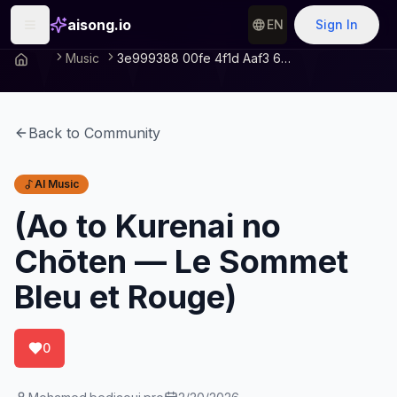
aisong.io
EN
Sign In
Music
3e999388 00fe 4f1d Aaf3 6ca79b395c71
Back to Community
AI Music
(Ao to Kurenai no
Chōten — Le Sommet
Bleu et Rouge)
0