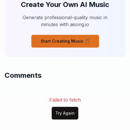
Create Your Own AI Music
越えられない壁だとしても

この鼓動が叫んでる

「まだ終わらせるな」と！

Generate professional-quality music in
minutes with aisong.io
⸻

Start Creating Music 🎵
(Chorus – explosif)

蒼を裂け！紅の炎！

限界のその先へ！

ゾーンの果てでぶつかる運命

火花散らす頂上決戦！

Comments
お前を超えて

俺は行くんだ

奇跡さえ置き去りにして

火神の魂　天を焦がせ

Failed to fetch
今、王座を掴め！

Try Again
⸻
