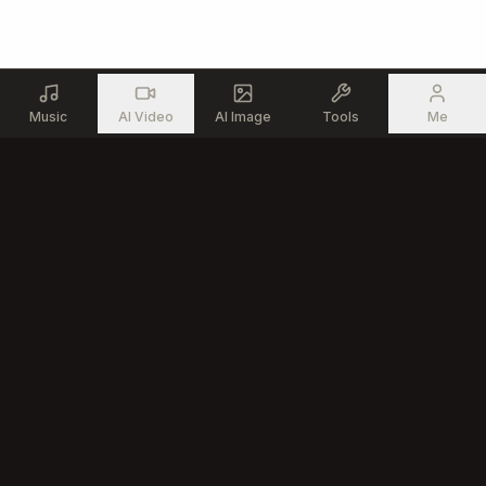
⸻

(Final Chorus – encore plus intense, chœurs derrière)

蒼を砕け！紅の衝動！

Music
AI Video
AI Image
Tools
Me
未来を焼き尽くせ！

ゾーンの深淵　覚醒の鼓動

二つの光がぶつかる！

もっと速く！

もっと高く！

影を振り切って

蒼を越えたその先で

俺が最強になる！！

Generate professional songs with advanced AI technology for
every creator
⸻

Product
AI Tools
(Outro – guitare longue + écho)

AI Music Generator
Vocal Remover
蒼と紅――

AI Song Editor
Stem Splitter
その頂点へ。
Text to Song
MIDI Generator