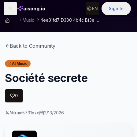
aisong.io
EN
Sign In
Music
4ee31fd7 D300 4b4c Bf3e 0f96429321b8
Back to Community
AI Music
Société secrete
0
Nitram5791xxx
2/13/2026