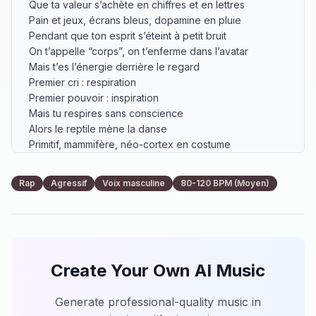
Que ta valeur s’achète en chiffres et en lettres

Pain et jeux, écrans bleus, dopamine en pluie

Pendant que ton esprit s’éteint à petit bruit

On t’appelle “corps”, on t’enferme dans l’avatar

Mais t’es l’énergie derrière le regard

Premier cri : respiration

Premier pouvoir : inspiration

Mais tu respires sans conscience

Alors le reptile mène la danse

Primitif, mammifère, néo-cortex en costume

Trois étages dans le crâne, mais qui tient le volume ?

Deux pôles, plus, moins, courant dans la matière

Rap
Agressif
Voix masculine
80-120 BPM (Moyen)
Faut deux fils pour faire jaillir la lumière

[Refrain – puissant, répétitif]

Tu n’es pas le personnage

Tu n’es pas la cage

Tu es l’étincelle dans la machine

Create Your Own AI Music
L’infini derrière la vitrine

Ils veulent ton regard vers le bas

Mais la clé dort déjà en toi

Generate professional-quality music in
Respire… rappelle-toi
