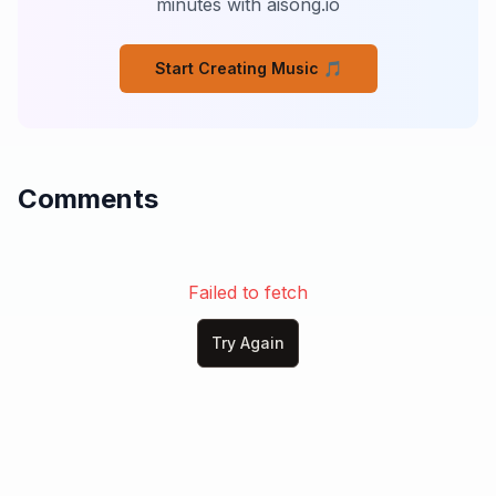
minutes with aisong.io
L’énergie… c’est toi

[Couplet 2]

Start Creating Music 🎵
Ils disent poison pour te guérir

Te rendent malade pour mieux te servir

Bruits, fréquences, écrans, signaux

Trop de lumière pour voir le halo

Ton mental ment, ton ego divise

Comments
Te fait croire que l’autre te méprise

Mais si l’humanité vibrait à l’unisson

Le système tomberait sans condition

Ils montrent les signes en pleine lumière

Symboles cachés mais jamais mystères

Failed to fetch
Ils rient pendant que tu comptes l’argent

Pendant que tu cherches le pouvoir apparent

Try Again
Mais le vrai pacte c’est l’oubli

L’oubli de qui tu es vraiment ici

Une conscience dans la matière

Un champ vibrant dans l’univers

[Pont – plus calme, presque méditatif]

D comme Définition
