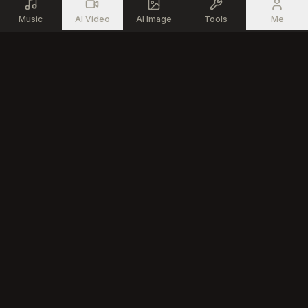
Mais l’être intérieur… ne meurt jamais.
Music
AI Video
AI Image
Tools
Me
Generate professional songs with advanced AI technology for
every creator
Product
AI Tools
AI Music Generator
Vocal Remover
AI Song Editor
Stem Splitter
Text to Song
MIDI Generator
AI Music Creator
All Music Tools
AI Rap Generator
Community
Company