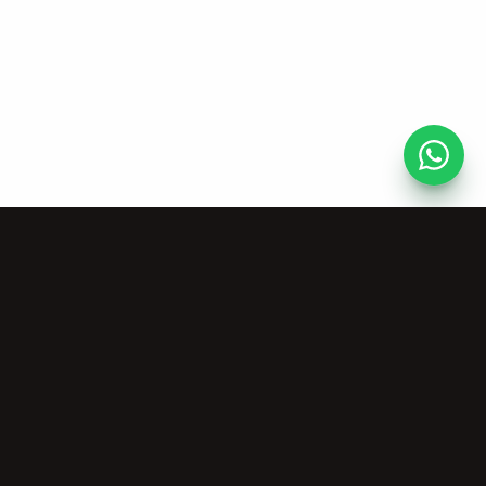
AI Tools
Company
Vocal Remover
About Us
Stem Splitter
Pricing
MIDI Generator
Commercial License
All Music Tools