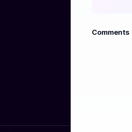
Кръвта вода не 
Заедно сме по-
Със Мишо, Сана 
Това е нашето 
Comments