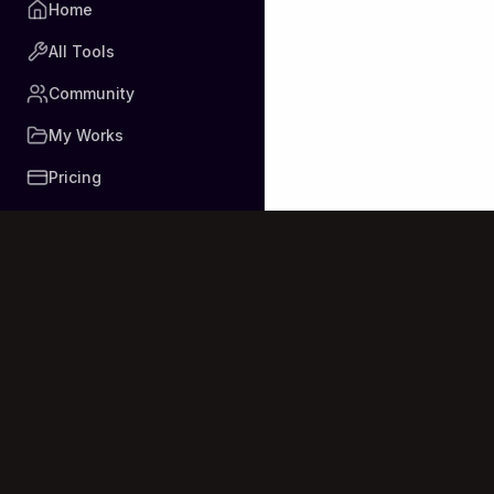
Home
All Tools
Community
My Works
Pricing
Generate profes
technology for e