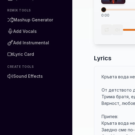
REMIX TOOLS
0:00
Mashup Generator
Add Vocals
Add Instrumental
Lyric Card
Lyrics
CREATE TOOLS
Sound Effects
Кръвта вода не 
От детството д
Трима братя, ед
Вярност, любов 
Припев:

Кръвта вода не 
Заедно сме по-