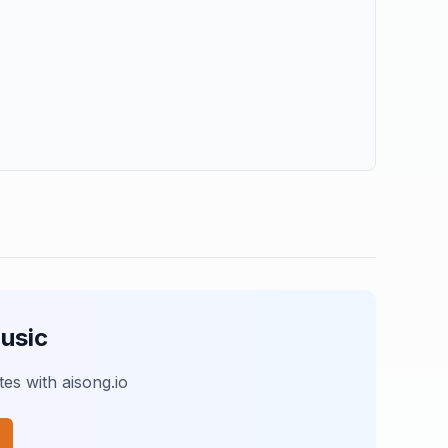
usic
es with aisong.io