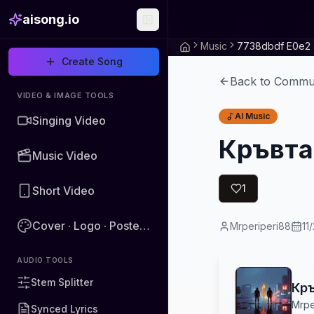
aisong.io
Music
Create Song
Back to Commu
VIDEO & IMAGE TOOLS
AI Music
Singing Video
Кръвта
Music Video
1
Short Video
Cover · Logo · Poster · Image
Mrperiperi88
11
AUDIO TOOLS
Stem Splitter
Кръ
Mrpe
Synced Lyrics