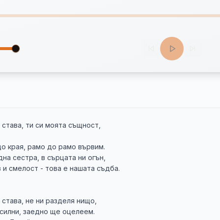
става, ти си моята същност,

о края, рамо до рамо вървим.

на сестра, в сърцата ни огън,

и смелост - това е нашата съдба.

става, не ни разделя нищо,

силни, заедно ще оцелеем.
