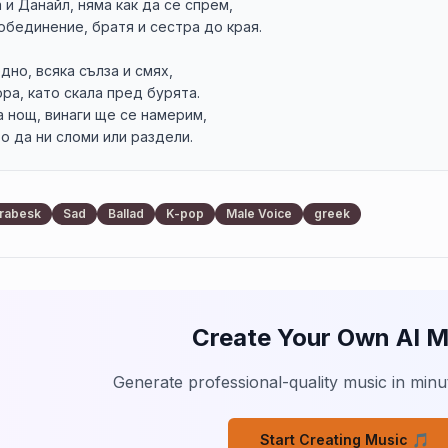
и Данайл, няма как да се спрем,

обединение, братя и сестра до края.

дно, всяка сълза и смях,

ра, като скала пред бурята.

 нощ, винаги ще се намерим,

о да ни сломи или раздели.

става, не ни разделя нищо,

rabesk
Sad
Ballad
K-pop
Male Voice
greek
силни, заедно ще оцелеем.

и Данайл, няма как да се спрем,

обединение, братя и сестра до края.

Create Your Own AI M
бурни дни, няма да забравим,

ем заедно, за да успеем.

т сърцата, огън ще пламне,

Generate professional-quality music in minut
обещание, никога няма да се предадем.

Start Creating Music 🎵