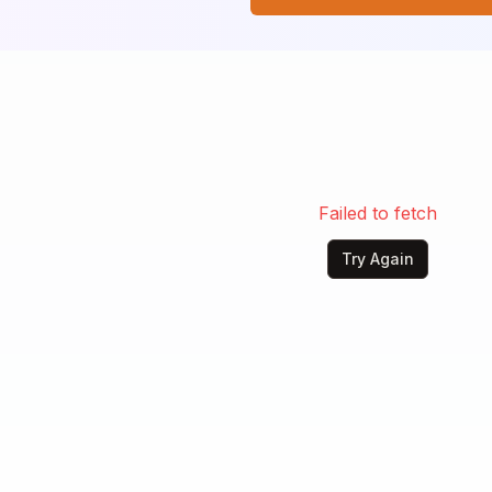
става, не ни разделя нищо,

силни, заедно ще оцелеем.

и Данайл, няма как да се спрем,

обединение, братя и сестра до края.
Failed to fetch
Try Again