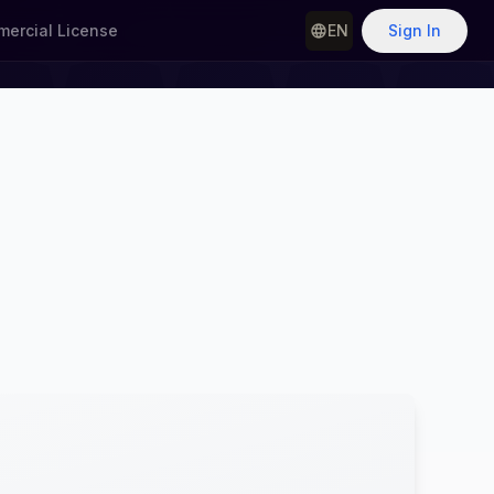
ercial License
EN
Sign In