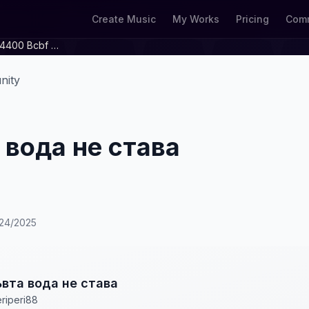
Create Music
My Works
Pricing
Comm
7738dbdf E0e2 4400 Bcbf 25e3257fe9d0
nity
 вода не става
/24/2025
вта вода не става
riperi88