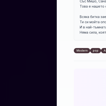
Със Мишо, Сана 
Това е нашето 
Всяка битка зае
Ти си мойта опо
И в най-тъмната
Няма сила, коят
Припев:

Кръвта вода не 
Modern
pop
A
Заедно сме по-
Със Мишо, Сана 
Това е нашето 
Мост:

Въпреки всички 
Трябва да остан
От кръвта ни, о
Това е нашето 
Припев:
