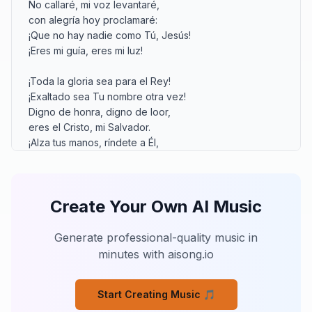
No callaré, mi voz levantaré,

con alegría hoy proclamaré:

¡Que no hay nadie como Tú, Jesús!

¡Eres mi guía, eres mi luz!

¡Toda la gloria sea para el Rey!

¡Exaltado sea Tu nombre otra vez!

Digno de honra, digno de loor,

eres el Cristo, mi Salvador.

¡Alza tus manos, ríndete a Él,

porque el Señor es por siempre fiel!

¡Te exaltamos, Jesús!

Create Your Own AI Music
Tu trono es firme, no se moverá,

Tu reino de justicia nunca pasará.

Ante Tu nombre toda rodilla se doblará,

Generate professional-quality music in
y toda lengua Tu señorío confesará.

minutes with aisong.io
Eres el Alfa, el Omega, el Final,

Tu amor por siempre es incondicional.

Start Creating Music 🎵
No callaré, mi voz levantaré,
