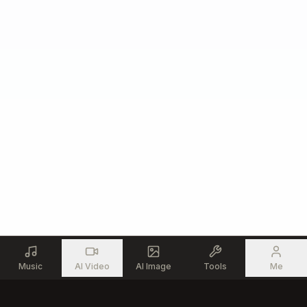
¡Toda la gloria sea para el Rey!

¡Exaltado sea Tu nombre otra vez!

Digno de honra, digno de loor,

eres el Cristo, mi Salvador.

¡Alza tus manos, ríndete a Él,

porque el Señor es por siempre fiel!

Solo a Ti, mi Rey...

Toda la gloria, Jesús.

Por siempre Amén.
Music
AI Video
AI Image
Tools
Me