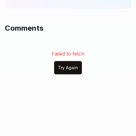
con alegría hoy proclamaré:

¡Que no hay nadie como Tú, Jesús!

¡Eres mi guía, eres mi luz!

Comments
¡Toda la gloria sea para el Rey!

¡Exaltado sea Tu nombre otra vez!

Digno de honra, digno de loor,

eres el Cristo, mi Salvador.

Failed to fetch
¡Alza tus manos, ríndete a Él,

porque el Señor es por siempre fiel!

Try Again
¡Te exaltamos, Jesús!

¡Santo, Santo, eres Señor!

¡Digno, Digno, mi Redentor!

El León de Judá, el Gran Yo Soy,

a Tus pies, mi Cristo, hoy me doy.

¡Santo, Santo, eres Señor!

¡Digno, Digno, mi Redentor!
