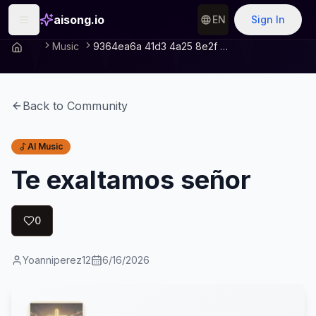
aisong.io
EN
Sign In
Music
9364ea6a 41d3 4a25 8e2f C8a3be8c9981
Back to Community
AI Music
Te exaltamos señor
0
Yoanniperez12
6/16/2026