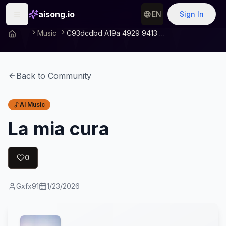
aisong.io
EN
Sign In
Music
C93dcdbd A19a 4929 9413 7958b6e0baeb
Back to Community
AI Music
La mia cura
0
Gxfx91
1/23/2026