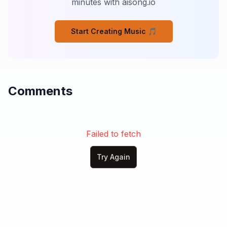
minutes with aisong.io
Poi urliamo per un piatto nel lavello.

Facciamo pace sul divano

Start Creating Music 🎵
Con le mani,

Con il fiato,

Con l’orgoglio nello specchio.

Restiamo fermi sul confine

Comments
Tra il bisogno e la voglia di sparire,

Ma basta un gesto,

Una parola storta,

E torno a casa dentro il tuo respiro.

Failed to fetch
[Chorus]

Sei la mia cura

Try Again
Quando la notte sembra non finire,

Quando la paura mi si siede in petto

E non riesco più a dormire.

Sei la mia cura

Anche se a volte mi fai sanguinare,
